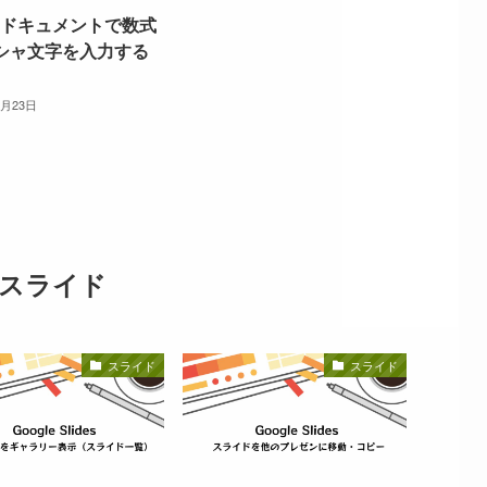
leドキュメントで数式
シャ文字を入力する
6月23日
スライド
スライド
スライド