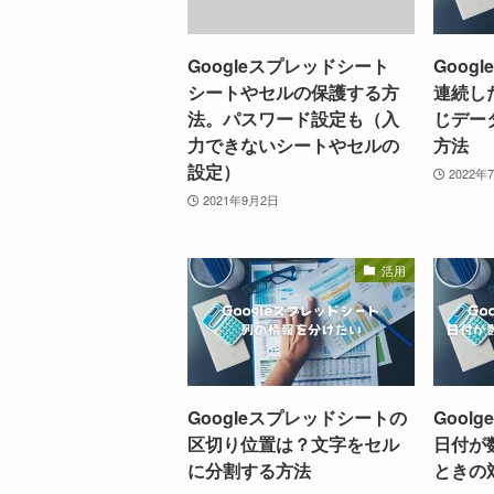
Googleスプレッドシート
Goog
シートやセルの保護する方
連続し
法。パスワード設定も（入
じデー
力できないシートやセルの
方法
設定）
2022年
2021年9月2日
活用
Googleスプレッドシートの
Gool
区切り位置は？文字をセル
日付が
に分割する方法
ときの